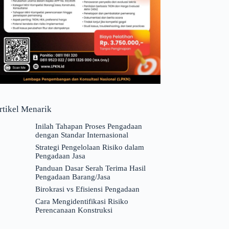
rtikel Menarik
Inilah Tahapan Proses Pengadaan
dengan Standar Internasional
Strategi Pengelolaan Risiko dalam
Pengadaan Jasa
Panduan Dasar Serah Terima Hasil
Pengadaan Barang/Jasa
Birokrasi vs Efisiensi Pengadaan
Cara Mengidentifikasi Risiko
Perencanaan Konstruksi