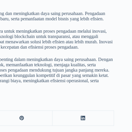
ing dan meningkatkan daya saing perusahaan. Pengadaan
aru, serta pemanfaatan model bisnis yang lebih efisien.
ra untuk meningkatkan proses pengadaan melalui inovasi,
nologi blockchain untuk transparansi, atau menggali
t menawarkan solusi lebih efisien atau lebih murah. Inovasi
kecepatan dan efisiensi proses pengadaan.
t penting dalam meningkatkan daya saing perusahaan. Dengan
, memanfaatkan teknologi, menjaga kualitas, serta
roses pengadaan mendukung tujuan jangka panjang mereka.
erikan keunggulan kompetitif di pasar yang semakin ketat.
gi biaya, meningkatkan efisiensi operasional, serta