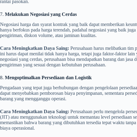
rantai pasokan.
7.
Melakukan Negosiasi yang Cerdas
Negosiasi harga dan syarat kontrak yang baik dapat memberikan keun
hanya berfokus pada harga terendah, padahal negosiasi yang baik juga me
pengiriman, diskon volume, atau jaminan kualitas.
Cara Meningkatkan Daya Saing:
Perusahaan harus melibatkan tim 
ini harus dapat menilai tidak hanya harga, tetapi juga faktor-faktor la
negosiasi yang cerdas, perusahaan bisa mendapatkan barang dan jasa de
pengiriman yang sesuai dengan kebutuhan perusahaan.
8.
Mengoptimalkan Persediaan dan Logistik
Pengadaan yang tepat juga berhubungan dengan pengelolaan persediaan 
dapat menyebabkan pemborosan biaya penyimpanan, sementara persedi
barang yang mengganggu operasi.
Cara Meningkatkan Daya Saing:
Perusahaan perlu mengelola persedi
(JIT) atau menggunakan teknologi untuk memantau level persediaan sec
memastikan bahwa barang yang dibutuhkan tersedia tepat waktu tanpa
biaya operasional.