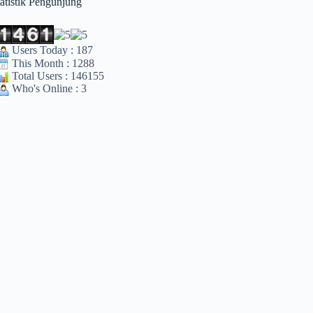
tatistik Pengunjung
Users Today : 187
This Month : 1288
Total Users : 146155
Who's Online : 3