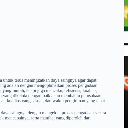
ha untuk terus meningkatkan daya saingnya agar dapat
saing adalah dengan mengoptimalkan proses pengadaan
 yang murah, tetapi juga mencakup efisiensi, kualitas,
n yang dikelola dengan baik akan membantu perusahaan
l, kualitas yang sesuai, dan waktu pengiriman yang tepat.
 daya saingnya dengan mengelola proses pengadaan secara
uk mencapainya, serta manfaat yang diperoleh dari