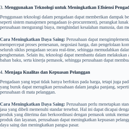
3.
Menggunakan Teknologi untuk Meningkatkan Efisiensi Penga
Penggunaan teknologi dalam pengadaan dapat memberikan dampak besar 
seperti sistem manajemen pengadaan (e-procurement), perangkat lunak 
perusahaan mengurangi biaya, menghindari kesalahan manusia, dan m
Cara Meningkatkan Daya Saing:
Perusahaan dapat mengimplementa
mempercepat proses pemesanan, negosiasi harga, dan pengelolaan ko
seluruh siklus pengadaan secara real-time, sehingga memudahkan dalam
penghematan. Selain itu, teknologi dapat membantu dalam melakukan a
bahan baku, serta kinerja pemasok, sehingga perusahaan dapat membuat
4.
Menjaga Kualitas dan Kepuasan Pelanggan
Pengadaan yang tepat tidak hanya berfokus pada harga, tetapi juga pad
yang buruk dapat merugikan perusahaan dalam jangka panjang, seperti
perusahaan di mata pelanggan.
Cara Meningkatkan Daya Saing:
Perusahaan perlu menetapkan stan
jasa yang dibeli memenuhi standar tersebut. Hal ini dapat dicapai deng
produk yang diterima dan berkoordinasi dengan pemasok untuk memast
produk dan layanan, perusahaan dapat meningkatkan kepuasan pelan
daya saing dan meningkatkan pangsa pasar.