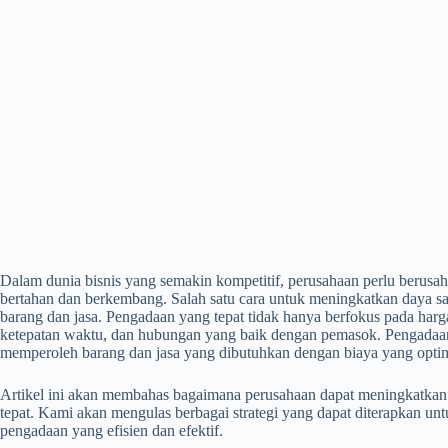
Dalam dunia bisnis yang semakin kompetitif, perusahaan perlu berusa
bertahan dan berkembang. Salah satu cara untuk meningkatkan daya 
barang dan jasa. Pengadaan yang tepat tidak hanya berfokus pada harga
ketepatan waktu, dan hubungan yang baik dengan pemasok. Pengadaa
memperoleh barang dan jasa yang dibutuhkan dengan biaya yang optima
Artikel ini akan membahas bagaimana perusahaan dapat meningkatkan
tepat. Kami akan mengulas berbagai strategi yang dapat diterapkan unt
pengadaan yang efisien dan efektif.