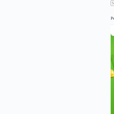
N
re
P