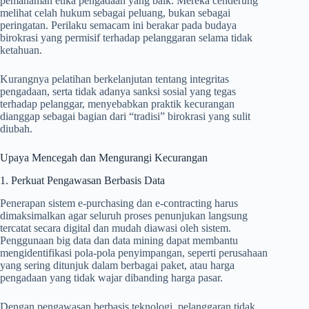
pemahaman etika pengadaan yang baik. Mereka cenderung
melihat celah hukum sebagai peluang, bukan sebagai
peringatan. Perilaku semacam ini berakar pada budaya
birokrasi yang permisif terhadap pelanggaran selama tidak
ketahuan.
Kurangnya pelatihan berkelanjutan tentang integritas
pengadaan, serta tidak adanya sanksi sosial yang tegas
terhadap pelanggar, menyebabkan praktik kecurangan
dianggap sebagai bagian dari “tradisi” birokrasi yang sulit
diubah.
Upaya Mencegah dan Mengurangi Kecurangan
1. Perkuat Pengawasan Berbasis Data
Penerapan sistem e-purchasing dan e-contracting harus
dimaksimalkan agar seluruh proses penunjukan langsung
tercatat secara digital dan mudah diawasi oleh sistem.
Penggunaan big data dan data mining dapat membantu
mengidentifikasi pola-pola penyimpangan, seperti perusahaan
yang sering ditunjuk dalam berbagai paket, atau harga
pengadaan yang tidak wajar dibanding harga pasar.
Dengan pengawasan berbasis teknologi, pelanggaran tidak