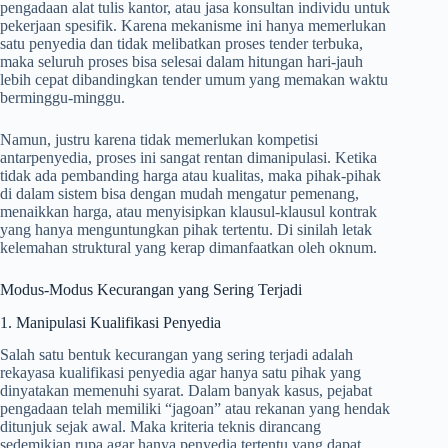
pengadaan alat tulis kantor, atau jasa konsultan individu untuk
pekerjaan spesifik. Karena mekanisme ini hanya memerlukan
satu penyedia dan tidak melibatkan proses tender terbuka,
maka seluruh proses bisa selesai dalam hitungan hari-jauh
lebih cepat dibandingkan tender umum yang memakan waktu
berminggu-minggu.
Namun, justru karena tidak memerlukan kompetisi
antarpenyedia, proses ini sangat rentan dimanipulasi. Ketika
tidak ada pembanding harga atau kualitas, maka pihak-pihak
di dalam sistem bisa dengan mudah mengatur pemenang,
menaikkan harga, atau menyisipkan klausul-klausul kontrak
yang hanya menguntungkan pihak tertentu. Di sinilah letak
kelemahan struktural yang kerap dimanfaatkan oleh oknum.
Modus-Modus Kecurangan yang Sering Terjadi
1. Manipulasi Kualifikasi Penyedia
Salah satu bentuk kecurangan yang sering terjadi adalah
rekayasa kualifikasi penyedia agar hanya satu pihak yang
dinyatakan memenuhi syarat. Dalam banyak kasus, pejabat
pengadaan telah memiliki “jagoan” atau rekanan yang hendak
ditunjuk sejak awal. Maka kriteria teknis dirancang
sedemikian rupa agar hanya penyedia tertentu yang dapat