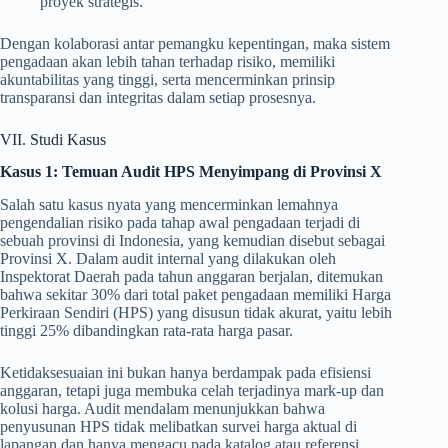
proyek strategis.
Dengan kolaborasi antar pemangku kepentingan, maka sistem
pengadaan akan lebih tahan terhadap risiko, memiliki
akuntabilitas yang tinggi, serta mencerminkan prinsip
transparansi dan integritas dalam setiap prosesnya.
VII. Studi Kasus
Kasus 1: Temuan Audit HPS Menyimpang di Provinsi X
Salah satu kasus nyata yang mencerminkan lemahnya
pengendalian risiko pada tahap awal pengadaan terjadi di
sebuah provinsi di Indonesia, yang kemudian disebut sebagai
Provinsi X. Dalam audit internal yang dilakukan oleh
Inspektorat Daerah pada tahun anggaran berjalan, ditemukan
bahwa sekitar 30% dari total paket pengadaan memiliki Harga
Perkiraan Sendiri (HPS) yang disusun tidak akurat, yaitu lebih
tinggi 25% dibandingkan rata-rata harga pasar.
Ketidaksesuaian ini bukan hanya berdampak pada efisiensi
anggaran, tetapi juga membuka celah terjadinya mark-up dan
kolusi harga. Audit mendalam menunjukkan bahwa
penyusunan HPS tidak melibatkan survei harga aktual di
lapangan dan hanya mengacu pada katalog atau referensi