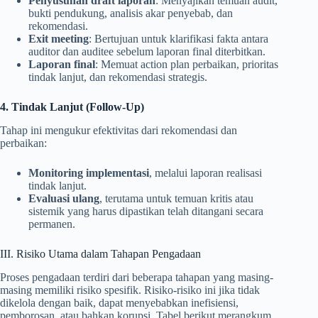
Penyusunan draft laporan
: Menyajikan temuan audit,
bukti pendukung, analisis akar penyebab, dan
rekomendasi.
Exit meeting
: Bertujuan untuk klarifikasi fakta antara
auditor dan auditee sebelum laporan final diterbitkan.
Laporan final
: Memuat action plan perbaikan, prioritas
tindak lanjut, dan rekomendasi strategis.
4. Tindak Lanjut (Follow-Up)
Tahap ini mengukur efektivitas dari rekomendasi dan
perbaikan:
Monitoring implementasi
, melalui laporan realisasi
tindak lanjut.
Evaluasi ulang
, terutama untuk temuan kritis atau
sistemik yang harus dipastikan telah ditangani secara
permanen.
III. Risiko Utama dalam Tahapan Pengadaan
Proses pengadaan terdiri dari beberapa tahapan yang masing-
masing memiliki risiko spesifik. Risiko-risiko ini jika tidak
dikelola dengan baik, dapat menyebabkan inefisiensi,
pemborosan, atau bahkan korupsi. Tabel berikut merangkum