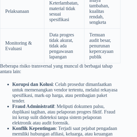
Biaya
Keterlambatan,
tambahan,
material tidak
Pelaksanaan
kualitas
sesuai
rendah,
spesifikasi
sengketa
Data progres
Temuan
tidak akurat,
audit besar,
Monitoring &
tidak ada
penurunan
Evaluasi
pengawasan
kepercayaan
lapangan
publik
Beberapa risiko transversal yang muncul di berbagai tahap
antara lain:
Korupsi dan Kolusi
: Celah prosedur dimanfaatkan
untuk memenangkan vendor tertentu, melalui rekayasa
spesifikasi, mark-up harga, atau pembagian paket
tender.
Fraud Administratif
: Meliputi dokumen palsu,
duplikasi tagihan, atau pelaporan progres fiktif. Fraud
ini kerap sulit dideteksi tanpa sistem pelaporan
elektronik atau audit forensik.
Konflik Kepentingan
: Terjadi saat pejabat pengadaan
memiliki hubungan afiliasi, keluarga, atau keuangan