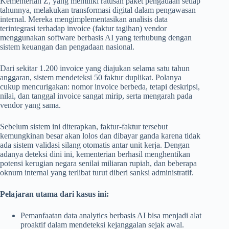
Kementerian Z, yang memiliki ratusan paket pengadaan setiap
tahunnya, melakukan transformasi digital dalam pengawasan
internal. Mereka mengimplementasikan analisis data
terintegrasi terhadap invoice (faktur tagihan) vendor
menggunakan software berbasis AI yang terhubung dengan
sistem keuangan dan pengadaan nasional.
Dari sekitar 1.200 invoice yang diajukan selama satu tahun
anggaran, sistem mendeteksi 50 faktur duplikat. Polanya
cukup mencurigakan: nomor invoice berbeda, tetapi deskripsi,
nilai, dan tanggal invoice sangat mirip, serta mengarah pada
vendor yang sama.
Sebelum sistem ini diterapkan, faktur-faktur tersebut
kemungkinan besar akan lolos dan dibayar ganda karena tidak
ada sistem validasi silang otomatis antar unit kerja. Dengan
adanya deteksi dini ini, kementerian berhasil menghentikan
potensi kerugian negara senilai miliaran rupiah, dan beberapa
oknum internal yang terlibat turut diberi sanksi administratif.
Pelajaran utama dari kasus ini:
Pemanfaatan data analytics berbasis AI bisa menjadi alat
proaktif dalam mendeteksi kejanggalan sejak awal.