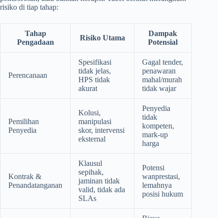
risiko di tiap tahap:
Tahap
Dampak
Risiko Utama
Pengadaan
Potensial
Spesifikasi
Gagal tender,
tidak jelas,
penawaran
Perencanaan
HPS tidak
mahal/murah
akurat
tidak wajar
Penyedia
Kolusi,
tidak
Pemilihan
manipulasi
kompeten,
Penyedia
skor, intervensi
mark-up
eksternal
harga
Klausul
Potensi
sepihak,
Kontrak &
wanprestasi,
jaminan tidak
Penandatanganan
lemahnya
valid, tidak ada
posisi hukum
SLAs