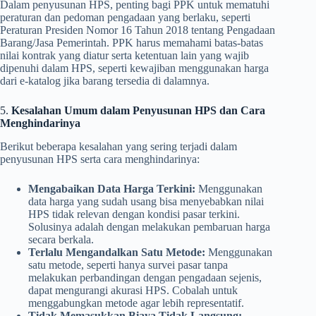
Dalam penyusunan HPS, penting bagi PPK untuk mematuhi
peraturan dan pedoman pengadaan yang berlaku, seperti
Peraturan Presiden Nomor 16 Tahun 2018 tentang Pengadaan
Barang/Jasa Pemerintah. PPK harus memahami batas-batas
nilai kontrak yang diatur serta ketentuan lain yang wajib
dipenuhi dalam HPS, seperti kewajiban menggunakan harga
dari e-katalog jika barang tersedia di dalamnya.
5.
Kesalahan Umum dalam Penyusunan HPS dan Cara
Menghindarinya
Berikut beberapa kesalahan yang sering terjadi dalam
penyusunan HPS serta cara menghindarinya:
Mengabaikan Data Harga Terkini:
Menggunakan
data harga yang sudah usang bisa menyebabkan nilai
HPS tidak relevan dengan kondisi pasar terkini.
Solusinya adalah dengan melakukan pembaruan harga
secara berkala.
Terlalu Mengandalkan Satu Metode:
Menggunakan
satu metode, seperti hanya survei pasar tanpa
melakukan perbandingan dengan pengadaan sejenis,
dapat mengurangi akurasi HPS. Cobalah untuk
menggabungkan metode agar lebih representatif.
Tidak Memasukkan Biaya Tidak Langsung: