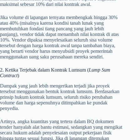
maksimal sebesar 10% dari nilai kontrak awal.
Jika volume di lapangan ternyata membengkak hingga 30%
atau 40% (misalnya karena kondisi tanah lunak yang
membutuhkan fondasi tiang pancang yang jauh lebih
panjang), vendor tidak dapat menambah nilai kontrak di atas
10%. Vendor dipaksa menyelesaikan seluruh sisa volume
tersebut dengan harga kontrak awal tanpa tambahan biaya,
yang berarti vendor harus menyubsidi proyek pemerintah
menggunakan uang saku perusahaan mereka sendiri.
2. Ketika Terjebak dalam Kontrak Lumsum (
Lump Sum
Contract
)
Dampak yang jauh lebih mengerikan terjadi jika proyek
tersebut menggunakan bentuk kontrak lumsum. Berdasarkan
prinsip hukum kontrak lumsum, seluruh risiko perubahan
volume dan harga sepenuhnya ditimpahkan ke pundak
penyedia.
Artinya, angka kuantitas yang tertera dalam BQ dokumen
tender hanyalah alat bantu estimasi, sedangkan yang mengikat
secara hukum adalah penyelesaian output pekerjaan fisik
hingga tuntas sesuai fungsi. Jika di lapangan ditemukan