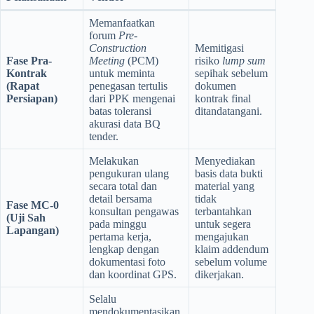
Memanfaatkan
forum
Pre-
Construction
Memitigasi
Fase Pra-
Meeting
(PCM)
risiko
lump sum
Kontrak
untuk meminta
sepihak sebelum
(Rapat
penegasan tertulis
dokumen
Persiapan)
dari PPK mengenai
kontrak final
batas toleransi
ditandatangani.
akurasi data BQ
tender.
Melakukan
Menyediakan
pengukuran ulang
basis data bukti
secara total dan
material yang
detail bersama
tidak
Fase MC-0
konsultan pengawas
terbantahkan
(Uji Sah
pada minggu
untuk segera
Lapangan)
pertama kerja,
mengajukan
lengkap dengan
klaim addendum
dokumentasi foto
sebelum volume
dan koordinat GPS.
dikerjakan.
Selalu
mendokumentasikan