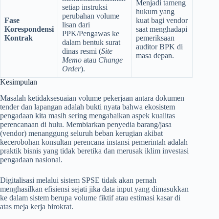
Menjadi tameng
setiap instruksi
hukum yang
perubahan volume
Fase
kuat bagi vendor
lisan dari
Korespondensi
saat menghadapi
PPK/Pengawas ke
Kontrak
pemeriksaan
dalam bentuk surat
auditor BPK di
dinas resmi (
Site
masa depan.
Memo
atau
Change
Order
).
Kesimpulan
Masalah ketidaksesuaian volume pekerjaan antara dokumen
tender dan lapangan adalah bukti nyata bahwa ekosistem
pengadaan kita masih sering mengabaikan aspek kualitas
perencanaan di hulu. Membiarkan penyedia barang/jasa
(vendor) menanggung seluruh beban kerugian akibat
kecerobohan konsultan perencana instansi pemerintah adalah
praktik bisnis yang tidak beretika dan merusak iklim investasi
pengadaan nasional.
Digitalisasi melalui sistem SPSE tidak akan pernah
menghasilkan efisiensi sejati jika data input yang dimasukkan
ke dalam sistem berupa volume fiktif atau estimasi kasar di
atas meja kerja birokrat.