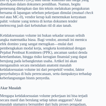
disediakan dalam dokumen pemilihan. Namun, begitu
pemenang ditetapkan dan tim teknis melakukan pengukuran
bersama di lapangan sebelum pekerjaan dimulai (
mutual check
nol
atau MC-0), vendor kerap kali menemukan kenyataan
pahit: volume yang tertera di kertas dokumen tender
melenceng jauh dari kebutuhan riil di atas tanah.
Ketidaksesuaian volume ini bukan sekadar urusan selisih
angka matematika biasa. Bagi vendor, anomali ini memicu
efek domino yang sangat merugikan—mulai dari
pembengkakan modal kerja, sengketa kontraktual dengan
Pejabat Pembuat Komitmen (PPK), ancaman sanksi denda
keterlambatan, hingga risiko kerugian finansial yang dapat
berujung pada kebangkrutan usaha. Artikel ini akan
menganalisis secara mendalam anatomi masalah
ketidaksesuaian volume ini dari perspektif vendor, faktor
penyebabnya di hulu perencanaan, serta dampaknya terhadap
keberlangsungan bisnis penyedia.
Akar Masalah
Mengapa ketidaksesuaian volume pekerjaan ini bisa terjadi
secara masif dan berulang setiap tahun anggaran? Akar
masalah utamanya bersumber dari hulu proses pengadaan,