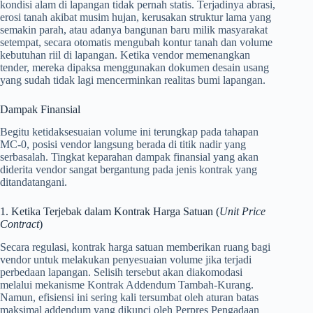
kondisi alam di lapangan tidak pernah statis. Terjadinya abrasi,
erosi tanah akibat musim hujan, kerusakan struktur lama yang
semakin parah, atau adanya bangunan baru milik masyarakat
setempat, secara otomatis mengubah kontur tanah dan volume
kebutuhan riil di lapangan. Ketika vendor memenangkan
tender, mereka dipaksa menggunakan dokumen desain usang
yang sudah tidak lagi mencerminkan realitas bumi lapangan.
Dampak Finansial
Begitu ketidaksesuaian volume ini terungkap pada tahapan
MC-0, posisi vendor langsung berada di titik nadir yang
serbasalah. Tingkat keparahan dampak finansial yang akan
diderita vendor sangat bergantung pada jenis kontrak yang
ditandatangani.
1. Ketika Terjebak dalam Kontrak Harga Satuan (
Unit Price
Contract
)
Secara regulasi, kontrak harga satuan memberikan ruang bagi
vendor untuk melakukan penyesuaian volume jika terjadi
perbedaan lapangan. Selisih tersebut akan diakomodasi
melalui mekanisme Kontrak Addendum Tambah-Kurang.
Namun, efisiensi ini sering kali tersumbat oleh aturan batas
maksimal addendum yang dikunci oleh Perpres Pengadaan