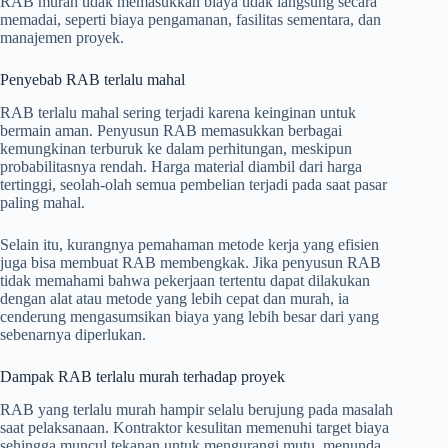
RAB murah tidak memasukkan biaya tidak langsung secara
memadai, seperti biaya pengamanan, fasilitas sementara, dan
manajemen proyek.
Penyebab RAB terlalu mahal
RAB terlalu mahal sering terjadi karena keinginan untuk
bermain aman. Penyusun RAB memasukkan berbagai
kemungkinan terburuk ke dalam perhitungan, meskipun
probabilitasnya rendah. Harga material diambil dari harga
tertinggi, seolah-olah semua pembelian terjadi pada saat pasar
paling mahal.
Selain itu, kurangnya pemahaman metode kerja yang efisien
juga bisa membuat RAB membengkak. Jika penyusun RAB
tidak memahami bahwa pekerjaan tertentu dapat dilakukan
dengan alat atau metode yang lebih cepat dan murah, ia
cenderung mengasumsikan biaya yang lebih besar dari yang
sebenarnya diperlukan.
Dampak RAB terlalu murah terhadap proyek
RAB yang terlalu murah hampir selalu berujung pada masalah
saat pelaksanaan. Kontraktor kesulitan memenuhi target biaya
sehingga muncul tekanan untuk mengurangi mutu, menunda