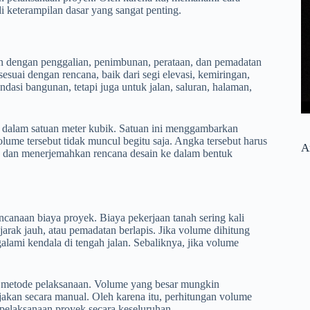
 keterampilan dasar yang sangat penting.
n dengan penggalian, penimbunan, perataan, dan pemadatan
suai dengan rencana, baik dari segi elevasi, kemiringan,
asi bangunan, tetapi juga untuk jalan, saluran, halaman,
g dalam satuan meter kubik. Satuan ini menggambarkan
lume tersebut tidak muncul begitu saja. Angka tersebut harus
A
, dan menerjemahkan rencana desain ke dalam bentuk
canaan biaya proyek. Biaya pekerjaan tanah sering kali
jarak jauh, atau pemadatan berlapis. Jika volume dihitung
alami kendala di tengah jalan. Sebaliknya, jika volume
an metode pelaksanaan. Volume yang besar mungkin
rjakan secara manual. Oleh karena itu, perhitungan volume
i pelaksanaan proyek secara keseluruhan.