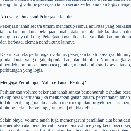
menghitung volume pekerjaan tanah secara sederhana dan logis menjadi
Apa yang Dimaksud Pekerjaan Tanah?
Pekerjaan tanah secara umum mencakup semua aktivitas yang berkaita
tanah. Tujuan utama pekerjaan tanah adalah membentuk kondisi tanah se
maupun daya dukung. Pekerjaan tanah tidak hanya dilakukan untuk pond
dan berbagai elemen pendukung lainnya.
Dalam konteks perhitungan volume, pekerjaan tanah biasanya dihitun
jumlah tanah yang digali, dipindahkan, atau ditimbun. Namun angka vo
diperoleh dari proses membaca gambar, memahami kondisi awal tanah
perhitungan yang logis.
Mengapa Perhitungan Volume Tanah Penting?
Perhitungan volume pekerjaan tanah sangat berpengaruh terhadap peren
cukup besar, terutama jika melibatkan galian dalam, pemindahan tanah 
terlalu kecil, anggaran tidak akan mencukupi dan proyek berisiko meng
dihitung terlalu besar, anggaran menjadi tidak efisien.
Selain biaya, volume tanah juga memengaruhi pemilihan alat berat d
memerlukan alat berat tertentu, sementara volume yang kecil bisa dike
tanah tidak hanya soal angka, tetapi juga berkaitan erat dengan strateg