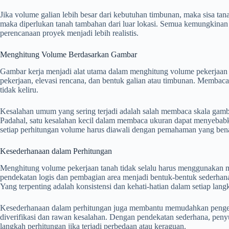
Jika volume galian lebih besar dari kebutuhan timbunan, maka sisa tan
maka diperlukan tanah tambahan dari luar lokasi. Semua kemungkinan 
perencanaan proyek menjadi lebih realistis.
Menghitung Volume Berdasarkan Gambar
Gambar kerja menjadi alat utama dalam menghitung volume pekerjaan 
pekerjaan, elevasi rencana, dan bentuk galian atau timbunan. Membaca
tidak keliru.
Kesalahan umum yang sering terjadi adalah salah membaca skala gamb
Padahal, satu kesalahan kecil dalam membaca ukuran dapat menyebabk
setiap perhitungan volume harus diawali dengan pemahaman yang bena
Kesederhanaan dalam Perhitungan
Menghitung volume pekerjaan tanah tidak selalu harus menggunakan 
pendekatan logis dan pembagian area menjadi bentuk-bentuk sederha
Yang terpenting adalah konsistensi dan kehati-hatian dalam setiap lang
Kesederhanaan dalam perhitungan juga membantu memudahkan pengeceka
diverifikasi dan rawan kesalahan. Dengan pendekatan sederhana, pen
langkah perhitungan jika terjadi perbedaan atau keraguan.