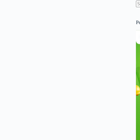
N
re
P