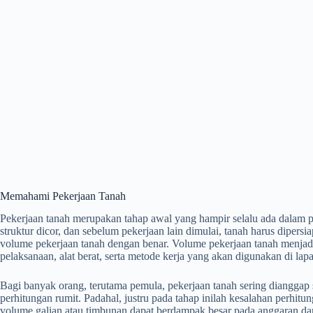
Memahami Pekerjaan Tanah
Pekerjaan tanah merupakan tahap awal yang hampir selalu ada dalam p
struktur dicor, dan sebelum pekerjaan lain dimulai, tanah harus dipers
volume pekerjaan tanah dengan benar. Volume pekerjaan tanah menjad
pelaksanaan, alat berat, serta metode kerja yang akan digunakan di lap
Bagi banyak orang, terutama pemula, pekerjaan tanah sering dianggap
perhitungan rumit. Padahal, justru pada tahap inilah kesalahan perhitu
volume galian atau timbunan dapat berdampak besar pada anggaran da