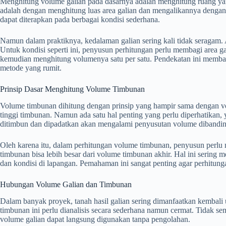
Menghitung volume galian pada dasarnya adalah menghitung ruang yan
adalah dengan menghitung luas area galian dan mengalikannya dengan 
dapat diterapkan pada berbagai kondisi sederhana.
Namun dalam praktiknya, kedalaman galian sering kali tidak seragam.
Untuk kondisi seperti ini, penyusun perhitungan perlu membagi area g
kemudian menghitung volumenya satu per satu. Pendekatan ini memba
metode yang rumit.
Prinsip Dasar Menghitung Volume Timbunan
Volume timbunan dihitung dengan prinsip yang hampir sama dengan vol
tinggi timbunan. Namun ada satu hal penting yang perlu diperhatikan
ditimbun dan dipadatkan akan mengalami penyusutan volume dibanding
Oleh karena itu, dalam perhitungan volume timbunan, penyusun perl
timbunan bisa lebih besar dari volume timbunan akhir. Hal ini sering m
dan kondisi di lapangan. Pemahaman ini sangat penting agar perhitun
Hubungan Volume Galian dan Timbunan
Dalam banyak proyek, tanah hasil galian sering dimanfaatkan kembali
timbunan ini perlu dianalisis secara sederhana namun cermat. Tidak s
volume galian dapat langsung digunakan tanpa pengolahan.