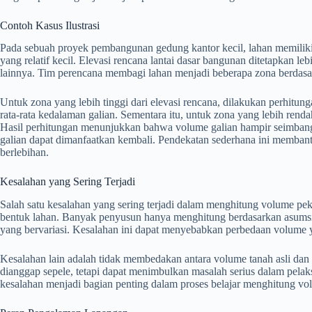
Contoh Kasus Ilustrasi
Pada sebuah proyek pembangunan gedung kantor kecil, lahan memiliki l
yang relatif kecil. Elevasi rencana lantai dasar bangunan ditetapkan leb
lainnya. Tim perencana membagi lahan menjadi beberapa zona berdasar
Untuk zona yang lebih tinggi dari elevasi rencana, dilakukan perhitu
rata-rata kedalaman galian. Sementara itu, untuk zona yang lebih ren
Hasil perhitungan menunjukkan bahwa volume galian hampir seimbang
galian dapat dimanfaatkan kembali. Pendekatan sederhana ini membantu
berlebihan.
Kesalahan yang Sering Terjadi
Salah satu kesalahan yang sering terjadi dalam menghitung volume pe
bentuk lahan. Banyak penyusun hanya menghitung berdasarkan asumsi 
yang bervariasi. Kesalahan ini dapat menyebabkan perbedaan volume y
Kesalahan lain adalah tidak membedakan antara volume tanah asli dan 
dianggap sepele, tetapi dapat menimbulkan masalah serius dalam pelak
kesalahan menjadi bagian penting dalam proses belajar menghitung vo