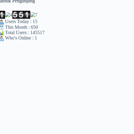
tatistik Pengunjung
Users Today : 15
This Month : 650
Total Users : 145517
Who's Online : 1