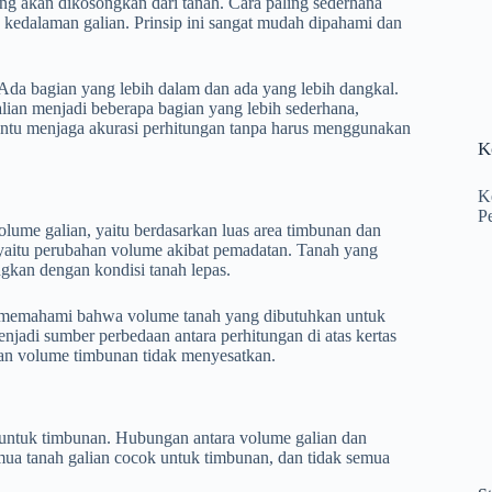
g akan dikosongkan dari tanah. Cara paling sederhana
kedalaman galian. Prinsip ini sangat mudah dipahami dan
 Ada bagian yang lebih dalam dan ada yang lebih dangkal.
alian menjadi beberapa bagian yang lebih sederhana,
ntu menjaga akurasi perhitungan tanpa harus menggunakan
K
K
P
ume galian, yaitu berdasarkan luas area timbunan dan
, yaitu perubahan volume akibat pemadatan. Tanah yang
kan dengan kondisi tanah lepas.
u memahami bahwa volume tanah yang dibutuhkan untuk
enjadi sumber perbedaan antara perhitungan di atas kertas
gan volume timbunan tidak menyesatkan.
 untuk timbunan. Hubungan antara volume galian dan
emua tanah galian cocok untuk timbunan, dan tidak semua