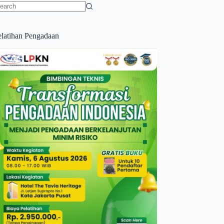
o
sults
elatihan Pengadaan