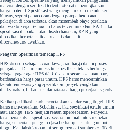
Sebagai contoh, spesifikasi yang mensyaratkan penggunaan
material dengan sertifikat tertentu otomatis meningkatkan
harga material. Spesifikasi yang mengharuskan metode kerja
khusus, seperti pengecoran dengan pompa beton atau
pekerjaan di area terbatas, akan menambah biaya peralatan
dan waktu kerja. Semua ini harus tercermin dalam RAB. Jika
spesifikasi diabaikan atau disederhanakan, RAB yang
dihasilkan berpotensi tidak realistis dan sulit
dipertanggungjawabkan.
Pengaruh Spesifikasi terhadap HPS
HPS disusun sebagai acuan kewajaran harga dalam proses
pengadaan. Dalam konteks ini, spesifikasi teknis berfungsi
sebagai pagar agar HPS tidak disusun secara asal atau hanya
berdasarkan harga pasar umum. HPS harus mencerminkan
kebutuhan teknis yang spesifik dari proyek yang akan
dilaksanakan, bukan sekadar rata-rata harga pekerjaan sejenis.
Ketika spesifikasi teknis menetapkan standar yang tinggi, HPS
harus menyesuaikan. Sebaliknya, jika spesifikasi terlalu umum
atau ambigu, HPS menjadi rentan diperdebatkan. Penyedia
bisa menafsirkan spesifikasi secara minimal untuk menekan
harga, sementara pengguna jasa berharap hasil dengan mutu
tinggi. Ketidaksinkronan ini sering menjadi sumber konflik di