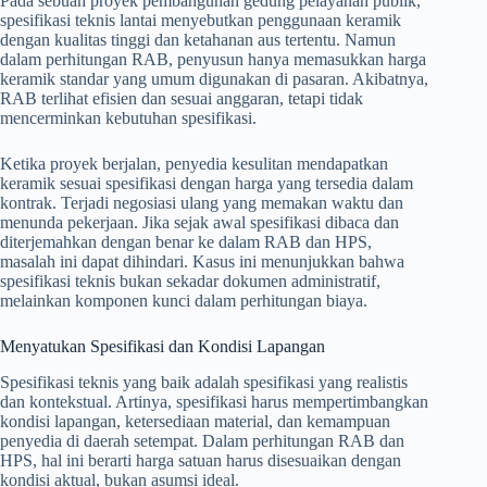
Pada sebuah proyek pembangunan gedung pelayanan publik,
spesifikasi teknis lantai menyebutkan penggunaan keramik
dengan kualitas tinggi dan ketahanan aus tertentu. Namun
dalam perhitungan RAB, penyusun hanya memasukkan harga
keramik standar yang umum digunakan di pasaran. Akibatnya,
RAB terlihat efisien dan sesuai anggaran, tetapi tidak
mencerminkan kebutuhan spesifikasi.
Ketika proyek berjalan, penyedia kesulitan mendapatkan
keramik sesuai spesifikasi dengan harga yang tersedia dalam
kontrak. Terjadi negosiasi ulang yang memakan waktu dan
menunda pekerjaan. Jika sejak awal spesifikasi dibaca dan
diterjemahkan dengan benar ke dalam RAB dan HPS,
masalah ini dapat dihindari. Kasus ini menunjukkan bahwa
spesifikasi teknis bukan sekadar dokumen administratif,
melainkan komponen kunci dalam perhitungan biaya.
Menyatukan Spesifikasi dan Kondisi Lapangan
Spesifikasi teknis yang baik adalah spesifikasi yang realistis
dan kontekstual. Artinya, spesifikasi harus mempertimbangkan
kondisi lapangan, ketersediaan material, dan kemampuan
penyedia di daerah setempat. Dalam perhitungan RAB dan
HPS, hal ini berarti harga satuan harus disesuaikan dengan
kondisi aktual, bukan asumsi ideal.