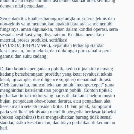
muncul atau biaya administrasi tender standar tidak seimbang
dengan nilai pengadaan.
Sementara itu, kualitas barang merangkum kriteria teknis dan
non-teknis yang menentukan apakah barang/jasa memenuhi
fungsinya, aman digunakan, tahan dalam kondisi operasi, serta
sesuai spesifikasi yang disyaratkan. Kualitas mencakup
material, proses produksi, sertifikasi
(SNI/ISO/CE/BPOM/etc.), kepatuhan terhadap standar
keselamatan, umur teknis, dan dukungan purna-jual seperti
garansi dan suku cadang.
Dalam konteks pengadaan publik, kedua tujuan ini memang
kadang berseberangan: prosedur yang ketat (evaluasi teknis
ketat, uji sample, due diligence supplier) menambah durasi.
Oleh karena itu, muncul tekanan untuk “mempercepat” guna
menghindari keterlambatan program publik. Contoh tipikal:
perbaikan infrastruktur yang harus dilakukan sebelum musim
hujan, pengadaan obat-obatan darurat, atau pengadaan alat
keselamatan setelah insiden kritis. Di lain pihak, kompromi
pada verifikasi teknis atau memilih penyedia berdasar koneksi
(bukan kapabilitas) bisa mengakibatkan barang tidak sesuai
standar, risiko keselamatan, dan biaya perbaikan di kemudian
hari.