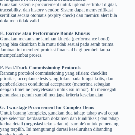
Gunakan sistem e-procurement untuk upload sertifikat digital,
traceability, dan history vendor. Sistem dapat memverifikasi
sertifikat secara otomatis (expiry check) dan memicu alert bila
dokumen tidak valid.
E. Escrow atau Performance Bonds Khusus
Gunakan mekanisme jaminan kinerja (performance bond)
yang bisa dicairkan bila mutu tidak sesuai pada serah terima.
Jaminan ini memberi proteksi finansial bagi pembeli tanpa
memperlambat proses.
F. Fast-Track Commissioning Protocols
Rancang protokol commissioning yang efisien: checklist
prioritas, acceptance tests yang fokus pada fungsi kritis, dan
pemberlakuan conditional acceptance (menerima sebagian
dengan timeline penyelesaian untuk isu minor). Ini mencegah
penundaan penuh sambil menjaga kriteria keselamatan.
G. Two-stage Procurement for Complex Items
Untuk barang kompleks, gunakan dua tahap: tahap awal cepat
(pre-selection berdasarkan dokumen dan kualifikasi) dan tahap
kedua detail (negosiasi teknis dan uji sample) untuk pemenang
yang terpilih. Ini mengurangi durasi keseluruhan dibanding
tender lengkap.