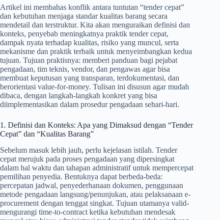
Artikel ini membahas konflik antara tuntutan “tender cepat”
dan kebutuhan menjaga standar kualitas barang secara
mendetail dan terstruktur. Kita akan menguraikan definisi dan
konteks, penyebab meningkatnya praktik tender cepat,
dampak nyata terhadap kualitas, risiko yang muncul, serta
mekanisme dan praktik terbaik untuk menyeimbangkan kedua
tujuan. Tujuan praktisnya: memberi panduan bagi pejabat
pengadaan, tim teknis, vendor, dan pengawas agar bisa
membuat keputusan yang transparan, terdokumentasi, dan
berorientasi value-for-money. Tulisan ini disusun agar mudah
dibaca, dengan langkah-langkah konkret yang bisa
diimplementasikan dalam prosedur pengadaan sehari-hari.
1. Definisi dan Konteks: Apa yang Dimaksud dengan “Tender
Cepat” dan “Kualitas Barang”
Sebelum masuk lebih jauh, perlu kejelasan istilah. Tender
cepat merujuk pada proses pengadaan yang dipersingkat
dalam hal waktu dan tahapan administratif untuk mempercepat
pemilihan penyedia. Bentuknya dapat berbeda-beda:
percepatan jadwal, penyederhanaan dokumen, penggunaan
metode pengadaan langsung/penunjukan, atau pelaksanaan e-
procurement dengan tenggat singkat. Tujuan utamanya valid-
mengurangi time-to-contract ketika kebutuhan mendesak