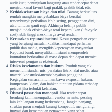
audit kuat, penunjukan langsung atau tender cepat dapat
menjadi kanal favorit bagi praktik-praktik tidak etis.
Ketidakselarasan biaya dan nilai
. Barang berkualitas
rendah mungkin menyebabkan biaya bersifat
tersembunyi: perbaikan lebih sering, penggantian dini,
atau tuntutan ganti rugi. Akhirnya belanja publik
menjadi tidak efisien-biaya total kepemilikan (life-cycle
cost) lebih tinggi meski harga awal rendah.
Kerusakan reputasi institusi
. Kasus pengadaan cepat
yang berujung masalah kualitas mendapat perhatian
publik dan media, mengikis kepercayaan masyarakat.
Reputasi buruk menyulitkan instansi memperoleh
kontraktor berkualitas di masa depan dan dapat memicu
intervensi pengawas eksternal.
Risiko keselamatan dan hukum
. Produk yang tak
memenuhi standar-mis. peralatan listrik, alat medis, atau
material konstruksi-membahayakan pengguna.
Kegagalan semacam itu membawa eksposur hukum,
kompensasi klaim, dan bahkan tuntutan pidana terhadap
pejabat jika terbukti kelalaian.
Distorsi pasar dan monopoli
. Jika tender cepat
berulang kali menempatkan vendor tertentu, pesaing
lain kehilangan ruang berkembang. Jangka panjang,
struktur pasar menjadi kurang kompetitif, mengurangi
inovasi dan kemampuan penawaran yang sehat.