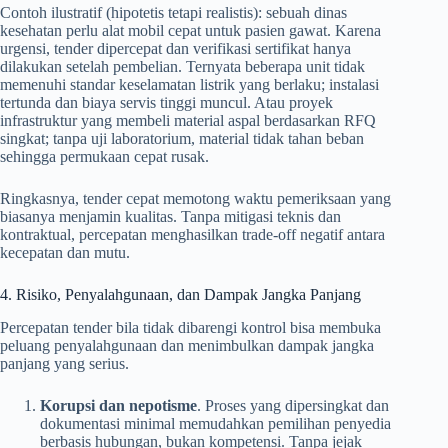
Contoh ilustratif (hipotetis tetapi realistis): sebuah dinas
kesehatan perlu alat mobil cepat untuk pasien gawat. Karena
urgensi, tender dipercepat dan verifikasi sertifikat hanya
dilakukan setelah pembelian. Ternyata beberapa unit tidak
memenuhi standar keselamatan listrik yang berlaku; instalasi
tertunda dan biaya servis tinggi muncul. Atau proyek
infrastruktur yang membeli material aspal berdasarkan RFQ
singkat; tanpa uji laboratorium, material tidak tahan beban
sehingga permukaan cepat rusak.
Ringkasnya, tender cepat memotong waktu pemeriksaan yang
biasanya menjamin kualitas. Tanpa mitigasi teknis dan
kontraktual, percepatan menghasilkan trade-off negatif antara
kecepatan dan mutu.
4. Risiko, Penyalahgunaan, dan Dampak Jangka Panjang
Percepatan tender bila tidak dibarengi kontrol bisa membuka
peluang penyalahgunaan dan menimbulkan dampak jangka
panjang yang serius.
Korupsi dan nepotisme
. Proses yang dipersingkat dan
dokumentasi minimal memudahkan pemilihan penyedia
berbasis hubungan, bukan kompetensi. Tanpa jejak