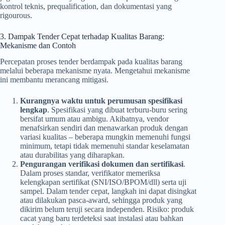
kontrol teknis, prequalification, dan dokumentasi yang
rigourous.
3. Dampak Tender Cepat terhadap Kualitas Barang:
Mekanisme dan Contoh
Percepatan proses tender berdampak pada kualitas barang
melalui beberapa mekanisme nyata. Mengetahui mekanisme
ini membantu merancang mitigasi.
Kurangnya waktu untuk perumusan spesifikasi
lengkap
. Spesifikasi yang dibuat terburu-buru sering
bersifat umum atau ambigu. Akibatnya, vendor
menafsirkan sendiri dan menawarkan produk dengan
variasi kualitas – beberapa mungkin memenuhi fungsi
minimum, tetapi tidak memenuhi standar keselamatan
atau durabilitas yang diharapkan.
Pengurangan verifikasi dokumen dan sertifikasi
.
Dalam proses standar, verifikator memeriksa
kelengkapan sertifikat (SNI/ISO/BPOM/dll) serta uji
sampel. Dalam tender cepat, langkah ini dapat disingkat
atau dilakukan pasca-award, sehingga produk yang
dikirim belum teruji secara independen. Risiko: produk
cacat yang baru terdeteksi saat instalasi atau bahkan