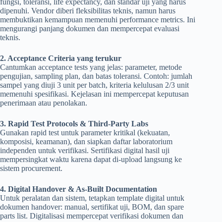
fungsi, toleransi, life expectancy, dan standar uji yang harus
dipenuhi. Vendor diberi fleksibilitas teknis, namun harus
membuktikan kemampuan memenuhi performance metrics. Ini
mengurangi panjang dokumen dan mempercepat evaluasi
teknis.
2. Acceptance Criteria yang terukur
Cantumkan acceptance tests yang jelas: parameter, metode
pengujian, sampling plan, dan batas toleransi. Contoh: jumlah
sampel yang diuji 3 unit per batch, kriteria kelulusan 2/3 unit
memenuhi spesifikasi. Kejelasan ini mempercepat keputusan
penerimaan atau penolakan.
3. Rapid Test Protocols & Third-Party Labs
Gunakan rapid test untuk parameter kritikal (kekuatan,
komposisi, keamanan), dan siapkan daftar laboratorium
independen untuk verifikasi. Sertifikasi digital hasil uji
mempersingkat waktu karena dapat di-upload langsung ke
sistem procurement.
4. Digital Handover & As-Built Documentation
Untuk peralatan dan sistem, tetapkan template digital untuk
dokumen handover: manual, sertifikat uji, BOM, dan spare
parts list. Digitalisasi mempercepat verifikasi dokumen dan