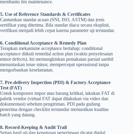
membantu tim maintenance.
5. Use of Reference Standards & Certificates
Cantumkan standar acuan (SNI, ISO, ASTM) dan jenis
sertifikat yang diterima. Bila standar diacu secara eksplisit,
verifikasi menjadi lebih cepat karena parameter uji terstandar.
6. Conditional Acceptance & Remedy Plan
Terapkan mekanisme acceptance bertahap: conditional
acceptance diikuti remedial action plan (waktu penyelesaian
minor defects). Ini memungkinkan pemakaian parsial sambil
menuntaskan issue minor, mempercepat operasional tanpa
mengorbankan keselamatan.
7. Pre-delivery Inspection (PDI) & Factory Acceptance
Test (FAT)
Untuk komponen impor atau barang kritikal, lakukan FAT di
pabrik vendor (virtual FAT dapat dilakukan via video dan
dokumentasi) sebelum pengiriman. PDI pada gudang
penerima dengan checklist terstandar memastikan kualitas
batch yang datang.
8. Record-Keeping & Audit Trail
Setiap hasil uji dan keputusan penerimaan dicatat digital