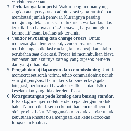
setelah pemakaian.
Terbatasnya kompetisi
. Waktu pengumuman yang
singkat atau persyaratan administrasi yang rumit dapat
membatasi jumlah penawar. Kurangnya pesaing
mengurangi tekanan pasar untuk menawarkan kualitas
terbaik. Jika hanya ada 1-2 penawar, harga mungkin
kompetitif tetapi kualitas tak terjamin.
Vendor lowballing dan change orders
. Untuk
memenangkan tender cepat, vendor bisa menawar
rendah tanpa kalkulasi rincian, lalu mengajukan klaim
perubahan saat eksekusi. Proses ini menimbulkan biaya
tambahan dan akhirnya barang yang dipasok berbeda
dari yang diharapkan.
Pengabaian uji lapangan dan commissioning
. Untuk
mempercepat serah terima, tahap commissioning penuh
sering dipangkas. Hal ini berisiko karena kegagalan
integrasi, performa di bawah spesifikasi, atau risiko
keselamatan yang tidak teridentifikasi.
Ketergantungan pada katalog atau barang standar
.
E-katalog mempermudah tender cepat dengan produk
baku. Namun tidak semua kebutuhan cocok dipenuhi
oleh produk baku. Menggunakan produk standar untuk
kebutuhan khusus bisa menghasilkan ketidakcocokan
fungsi dan kualitas.