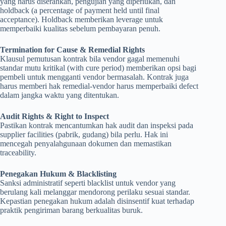
yang harus diserahkan, pengujian yang diperlukan, dan
holdback (a percentage of payment held until final
acceptance). Holdback memberikan leverage untuk
memperbaiki kualitas sebelum pembayaran penuh.
Termination for Cause & Remedial Rights
Klausul pemutusan kontrak bila vendor gagal memenuhi
standar mutu kritikal (with cure period) memberikan opsi bagi
pembeli untuk mengganti vendor bermasalah. Kontrak juga
harus memberi hak remedial-vendor harus memperbaiki defect
dalam jangka waktu yang ditentukan.
Audit Rights & Right to Inspect
Pastikan kontrak mencantumkan hak audit dan inspeksi pada
supplier facilities (pabrik, gudang) bila perlu. Hak ini
mencegah penyalahgunaan dokumen dan memastikan
traceability.
Penegakan Hukum & Blacklisting
Sanksi administratif seperti blacklist untuk vendor yang
berulang kali melanggar mendorong perilaku sesuai standar.
Kepastian penegakan hukum adalah disinsentif kuat terhadap
praktik pengiriman barang berkualitas buruk.