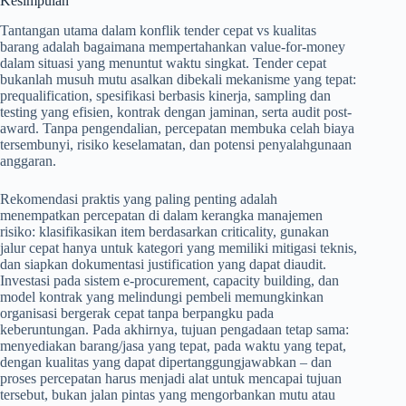
Kesimpulan
Tantangan utama dalam konflik tender cepat vs kualitas
barang adalah bagaimana mempertahankan value-for-money
dalam situasi yang menuntut waktu singkat. Tender cepat
bukanlah musuh mutu asalkan dibekali mekanisme yang tepat:
prequalification, spesifikasi berbasis kinerja, sampling dan
testing yang efisien, kontrak dengan jaminan, serta audit post-
award. Tanpa pengendalian, percepatan membuka celah biaya
tersembunyi, risiko keselamatan, dan potensi penyalahgunaan
anggaran.
Rekomendasi praktis yang paling penting adalah
menempatkan percepatan di dalam kerangka manajemen
risiko: klasifikasikan item berdasarkan criticality, gunakan
jalur cepat hanya untuk kategori yang memiliki mitigasi teknis,
dan siapkan dokumentasi justification yang dapat diaudit.
Investasi pada sistem e-procurement, capacity building, dan
model kontrak yang melindungi pembeli memungkinkan
organisasi bergerak cepat tanpa berpangku pada
keberuntungan. Pada akhirnya, tujuan pengadaan tetap sama:
menyediakan barang/jasa yang tepat, pada waktu yang tepat,
dengan kualitas yang dapat dipertanggungjawabkan – dan
proses percepatan harus menjadi alat untuk mencapai tujuan
tersebut, bukan jalan pintas yang mengorbankan mutu atau