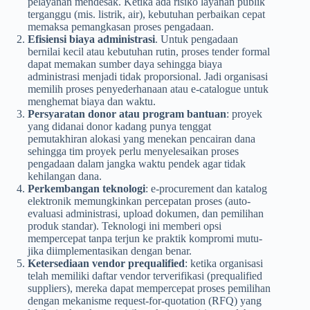
pelayanan mendesak. Ketika ada risiko layanan publik
terganggu (mis. listrik, air), kebutuhan perbaikan cepat
memaksa pemangkasan proses pengadaan.
Efisiensi biaya administrasi
. Untuk pengadaan
bernilai kecil atau kebutuhan rutin, proses tender formal
dapat memakan sumber daya sehingga biaya
administrasi menjadi tidak proporsional. Jadi organisasi
memilih proses penyederhanaan atau e-catalogue untuk
menghemat biaya dan waktu.
Persyaratan donor atau program bantuan
: proyek
yang didanai donor kadang punya tenggat
pemutakhiran alokasi yang menekan pencairan dana
sehingga tim proyek perlu menyelesaikan proses
pengadaan dalam jangka waktu pendek agar tidak
kehilangan dana.
Perkembangan teknologi
: e-procurement dan katalog
elektronik memungkinkan percepatan proses (auto-
evaluasi administrasi, upload dokumen, dan pemilihan
produk standar). Teknologi ini memberi opsi
mempercepat tanpa terjun ke praktik kompromi mutu-
jika diimplementasikan dengan benar.
Ketersediaan vendor prequalified
: ketika organisasi
telah memiliki daftar vendor terverifikasi (prequalified
suppliers), mereka dapat mempercepat proses pemilihan
dengan mekanisme request-for-quotation (RFQ) yang