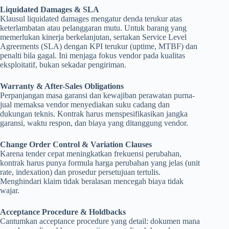
Liquidated Damages & SLA
Klausul liquidated damages mengatur denda terukur atas
keterlambatan atau pelanggaran mutu. Untuk barang yang
memerlukan kinerja berkelanjutan, sertakan Service Level
Agreements (SLA) dengan KPI terukur (uptime, MTBF) dan
penalti bila gagal. Ini menjaga fokus vendor pada kualitas
eksploitatif, bukan sekadar pengiriman.
Warranty & After-Sales Obligations
Perpanjangan masa garansi dan kewajiban perawatan purna-
jual memaksa vendor menyediakan suku cadang dan
dukungan teknis. Kontrak harus menspesifikasikan jangka
garansi, waktu respon, dan biaya yang ditanggung vendor.
Change Order Control & Variation Clauses
Karena tender cepat meningkatkan frekuensi perubahan,
kontrak harus punya formula harga perubahan yang jelas (unit
rate, indexation) dan prosedur persetujuan tertulis.
Menghindari klaim tidak beralasan mencegah biaya tidak
wajar.
Acceptance Procedure & Holdbacks
Cantumkan acceptance procedure yang detail: dokumen mana