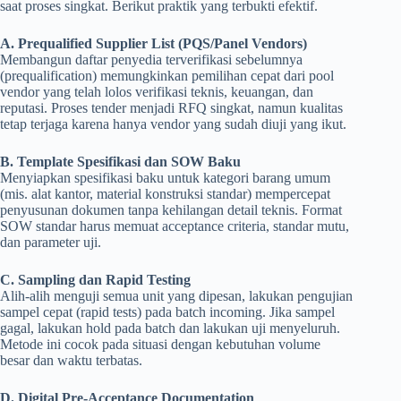
saat proses singkat. Berikut praktik yang terbukti efektif.
A. Prequalified Supplier List (PQS/Panel Vendors)
Membangun daftar penyedia terverifikasi sebelumnya
(prequalification) memungkinkan pemilihan cepat dari pool
vendor yang telah lolos verifikasi teknis, keuangan, dan
reputasi. Proses tender menjadi RFQ singkat, namun kualitas
tetap terjaga karena hanya vendor yang sudah diuji yang ikut.
B. Template Spesifikasi dan SOW Baku
Menyiapkan spesifikasi baku untuk kategori barang umum
(mis. alat kantor, material konstruksi standar) mempercepat
penyusunan dokumen tanpa kehilangan detail teknis. Format
SOW standar harus memuat acceptance criteria, standar mutu,
dan parameter uji.
C. Sampling dan Rapid Testing
Alih-alih menguji semua unit yang dipesan, lakukan pengujian
sampel cepat (rapid tests) pada batch incoming. Jika sampel
gagal, lakukan hold pada batch dan lakukan uji menyeluruh.
Metode ini cocok pada situasi dengan kebutuhan volume
besar dan waktu terbatas.
D. Digital Pre-Acceptance Documentation