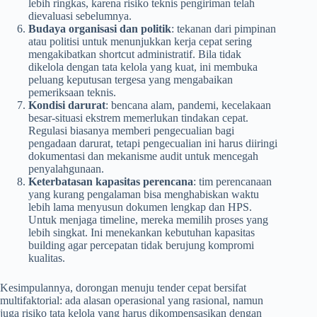
lebih ringkas, karena risiko teknis pengiriman telah
dievaluasi sebelumnya.
Budaya organisasi dan politik
: tekanan dari pimpinan
atau politisi untuk menunjukkan kerja cepat sering
mengakibatkan shortcut administratif. Bila tidak
dikelola dengan tata kelola yang kuat, ini membuka
peluang keputusan tergesa yang mengabaikan
pemeriksaan teknis.
Kondisi darurat
: bencana alam, pandemi, kecelakaan
besar-situasi ekstrem memerlukan tindakan cepat.
Regulasi biasanya memberi pengecualian bagi
pengadaan darurat, tetapi pengecualian ini harus diiringi
dokumentasi dan mekanisme audit untuk mencegah
penyalahgunaan.
Keterbatasan kapasitas perencana
: tim perencanaan
yang kurang pengalaman bisa menghabiskan waktu
lebih lama menyusun dokumen lengkap dan HPS.
Untuk menjaga timeline, mereka memilih proses yang
lebih singkat. Ini menekankan kebutuhan kapasitas
building agar percepatan tidak berujung kompromi
kualitas.
Kesimpulannya, dorongan menuju tender cepat bersifat
multifaktorial: ada alasan operasional yang rasional, namun
juga risiko tata kelola yang harus dikompensasikan dengan