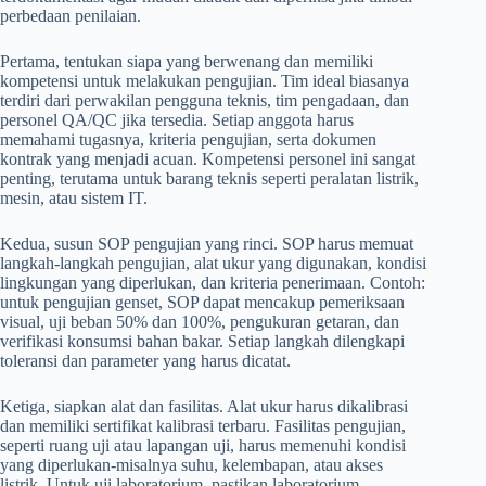
perbedaan penilaian.
Pertama, tentukan siapa yang berwenang dan memiliki
kompetensi untuk melakukan pengujian. Tim ideal biasanya
terdiri dari perwakilan pengguna teknis, tim pengadaan, dan
personel QA/QC jika tersedia. Setiap anggota harus
memahami tugasnya, kriteria pengujian, serta dokumen
kontrak yang menjadi acuan. Kompetensi personel ini sangat
penting, terutama untuk barang teknis seperti peralatan listrik,
mesin, atau sistem IT.
Kedua, susun SOP pengujian yang rinci. SOP harus memuat
langkah-langkah pengujian, alat ukur yang digunakan, kondisi
lingkungan yang diperlukan, dan kriteria penerimaan. Contoh:
untuk pengujian genset, SOP dapat mencakup pemeriksaan
visual, uji beban 50% dan 100%, pengukuran getaran, dan
verifikasi konsumsi bahan bakar. Setiap langkah dilengkapi
toleransi dan parameter yang harus dicatat.
Ketiga, siapkan alat dan fasilitas. Alat ukur harus dikalibrasi
dan memiliki sertifikat kalibrasi terbaru. Fasilitas pengujian,
seperti ruang uji atau lapangan uji, harus memenuhi kondisi
yang diperlukan-misalnya suhu, kelembapan, atau akses
listrik. Untuk uji laboratorium, pastikan laboratorium