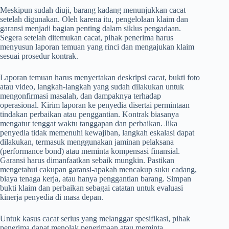
Meskipun sudah diuji, barang kadang menunjukkan cacat
setelah digunakan. Oleh karena itu, pengelolaan klaim dan
garansi menjadi bagian penting dalam siklus pengadaan.
Segera setelah ditemukan cacat, pihak penerima harus
menyusun laporan temuan yang rinci dan mengajukan klaim
sesuai prosedur kontrak.
Laporan temuan harus menyertakan deskripsi cacat, bukti foto
atau video, langkah-langkah yang sudah dilakukan untuk
mengonfirmasi masalah, dan dampaknya terhadap
operasional. Kirim laporan ke penyedia disertai permintaan
tindakan perbaikan atau penggantian. Kontrak biasanya
mengatur tenggat waktu tanggapan dan perbaikan. Jika
penyedia tidak memenuhi kewajiban, langkah eskalasi dapat
dilakukan, termasuk menggunakan jaminan pelaksana
(performance bond) atau meminta kompensasi finansial.
Garansi harus dimanfaatkan sebaik mungkin. Pastikan
mengetahui cakupan garansi-apakah mencakup suku cadang,
biaya tenaga kerja, atau hanya penggantian barang. Simpan
bukti klaim dan perbaikan sebagai catatan untuk evaluasi
kinerja penyedia di masa depan.
Untuk kasus cacat serius yang melanggar spesifikasi, pihak
penerima dapat menolak penerimaan atau meminta