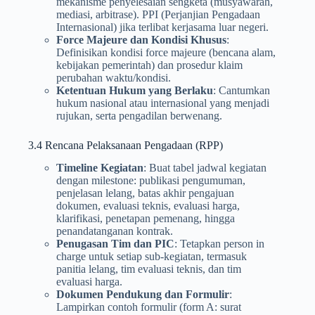
mekanisme penyelesaian sengketa (musyawarah,
mediasi, arbitrase). PPI (Perjanjian Pengadaan
Internasional) jika terlibat kerjasama luar negeri.
Force Majeure dan Kondisi Khusus
:
Definisikan kondisi force majeure (bencana alam,
kebijakan pemerintah) dan prosedur klaim
perubahan waktu/kondisi.
Ketentuan Hukum yang Berlaku
: Cantumkan
hukum nasional atau internasional yang menjadi
rujukan, serta pengadilan berwenang.
3.4 Rencana Pelaksanaan Pengadaan (RPP)
Timeline Kegiatan
: Buat tabel jadwal kegiatan
dengan milestone: publikasi pengumuman,
penjelasan lelang, batas akhir pengajuan
dokumen, evaluasi teknis, evaluasi harga,
klarifikasi, penetapan pemenang, hingga
penandatanganan kontrak.
Penugasan Tim dan PIC
: Tetapkan person in
charge untuk setiap sub-kegiatan, termasuk
panitia lelang, tim evaluasi teknis, dan tim
evaluasi harga.
Dokumen Pendukung dan Formulir
:
Lampirkan contoh formulir (form A: surat