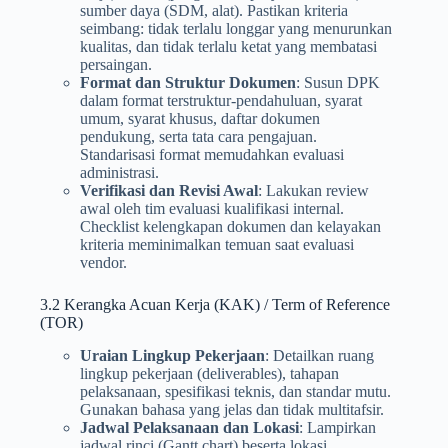
sumber daya (SDM, alat). Pastikan kriteria
seimbang: tidak terlalu longgar yang menurunkan
kualitas, dan tidak terlalu ketat yang membatasi
persaingan.
Format dan Struktur Dokumen
: Susun DPK
dalam format terstruktur-pendahuluan, syarat
umum, syarat khusus, daftar dokumen
pendukung, serta tata cara pengajuan.
Standarisasi format memudahkan evaluasi
administrasi.
Verifikasi dan Revisi Awal
: Lakukan review
awal oleh tim evaluasi kualifikasi internal.
Checklist kelengkapan dokumen dan kelayakan
kriteria meminimalkan temuan saat evaluasi
vendor.
3.2 Kerangka Acuan Kerja (KAK) / Term of Reference
(TOR)
Uraian Lingkup Pekerjaan
: Detailkan ruang
lingkup pekerjaan (deliverables), tahapan
pelaksanaan, spesifikasi teknis, dan standar mutu.
Gunakan bahasa yang jelas dan tidak multitafsir.
Jadwal Pelaksanaan dan Lokasi
: Lampirkan
jadwal rinci (Gantt chart) beserta lokasi