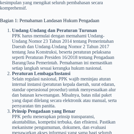
kesimpulan yang mengikat seluruh pembahasan secara
komprehensif.
Bagian 1: Pemahaman Landasan Hukum Pengadaan
Undang-Undang dan Peraturan Turunan
PPK harus memulai dengan memahami Undang-
Undang Nomor 23 Tahun 2014 tentang Pemerintahan
Daerah dan Undang-Undang Nomor 2 Tahun 2017
tentang Jasa Konstruksi, beserta peraturan pelaksana
seperti Peraturan Presiden 16/2018 tentang Pengadaan
Barang/Jasa Pemerintah. Pemahaman ini memastikan
setiap langkah sesuai kerangka hukum nasional.
Peraturan Lembaga/Instansi
Selain regulasi nasional, PPK wajib meninjau aturan
internal instansi (peraturan kepala daerah, surat edaran,
standar operasional prosedur) untuk menyesuaikan alur
dan batasan kewenangan. Misalnya, batas nilai paket
yang dapat dilelang secara elektronik atau manual, serta
persyaratan tim panitia.
Prinsip Pengadaan yang Benar
PPK perlu menerapkan prinsip transparansi,
akuntabilitas, kompetisi terbuka, dan efisiensi. Pastikan
mekanisme pengumuman, dokumen, dan evaluasi
menawarkan akses informasi yang sama bagi seluruh