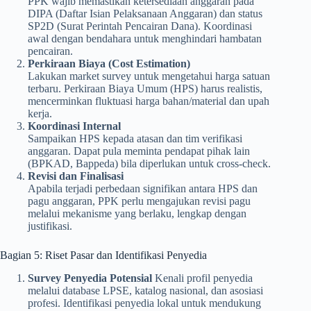
PPK wajib memastikan ketersediaan anggaran pada
DIPA (Daftar Isian Pelaksanaan Anggaran) dan status
SP2D (Surat Perintah Pencairan Dana). Koordinasi
awal dengan bendahara untuk menghindari hambatan
pencairan.
Perkiraan Biaya (Cost Estimation)
Lakukan market survey untuk mengetahui harga satuan
terbaru. Perkiraan Biaya Umum (HPS) harus realistis,
mencerminkan fluktuasi harga bahan/material dan upah
kerja.
Koordinasi Internal
Sampaikan HPS kepada atasan dan tim verifikasi
anggaran. Dapat pula meminta pendapat pihak lain
(BPKAD, Bappeda) bila diperlukan untuk cross-check.
Revisi dan Finalisasi
Apabila terjadi perbedaan signifikan antara HPS dan
pagu anggaran, PPK perlu mengajukan revisi pagu
melalui mekanisme yang berlaku, lengkap dengan
justifikasi.
Bagian 5: Riset Pasar dan Identifikasi Penyedia
Survey Penyedia Potensial
Kenali profil penyedia
melalui database LPSE, katalog nasional, dan asosiasi
profesi. Identifikasi penyedia lokal untuk mendukung