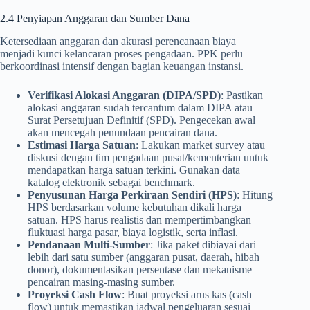
2.4 Penyiapan Anggaran dan Sumber Dana
Ketersediaan anggaran dan akurasi perencanaan biaya
menjadi kunci kelancaran proses pengadaan. PPK perlu
berkoordinasi intensif dengan bagian keuangan instansi.
Verifikasi Alokasi Anggaran (DIPA/SPD)
: Pastikan
alokasi anggaran sudah tercantum dalam DIPA atau
Surat Persetujuan Definitif (SPD). Pengecekan awal
akan mencegah penundaan pencairan dana.
Estimasi Harga Satuan
: Lakukan market survey atau
diskusi dengan tim pengadaan pusat/kementerian untuk
mendapatkan harga satuan terkini. Gunakan data
katalog elektronik sebagai benchmark.
Penyusunan Harga Perkiraan Sendiri (HPS)
: Hitung
HPS berdasarkan volume kebutuhan dikali harga
satuan. HPS harus realistis dan mempertimbangkan
fluktuasi harga pasar, biaya logistik, serta inflasi.
Pendanaan Multi-Sumber
: Jika paket dibiayai dari
lebih dari satu sumber (anggaran pusat, daerah, hibah
donor), dokumentasikan persentase dan mekanisme
pencairan masing-masing sumber.
Proyeksi Cash Flow
: Buat proyeksi arus kas (cash
flow) untuk memastikan jadwal pengeluaran sesuai