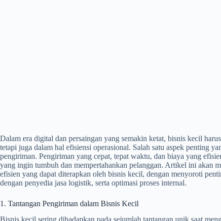
Dalam era digital dan persaingan yang semakin ketat, bisnis kecil haru
tetapi juga dalam hal efisiensi operasional. Salah satu aspek penting
pengiriman. Pengiriman yang cepat, tepat waktu, dan biaya yang efisie
yang ingin tumbuh dan mempertahankan pelanggan. Artikel ini akan m
efisien yang dapat diterapkan oleh bisnis kecil, dengan menyoroti pe
dengan penyedia jasa logistik, serta optimasi proses internal.
1. Tantangan Pengiriman dalam Bisnis Kecil
Bisnis kecil sering dihadapkan pada sejumlah tantangan unik saat meng