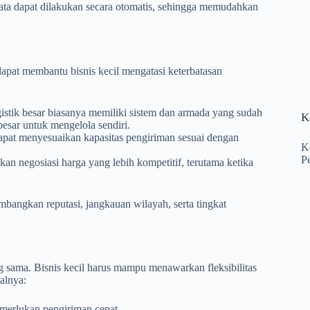
ta dapat dilakukan secara otomatis, sehingga memudahkan
dapat membantu bisnis kecil mengatasi keterbatasan
istik besar biasanya memiliki sistem dan armada yang sudah
K
besar untuk mengelola sendiri.
dapat menyesuaikan kapasitas pengiriman sesuai dengan
K
P
an negosiasi harga yang lebih kompetitif, terutama ketika
mbangkan reputasi, jangkauan wilayah, serta tingkat
 sama. Bisnis kecil harus mampu menawarkan fleksibilitas
alnya:
merlukan pengiriman cepat.