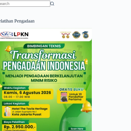
o
sults
elatihan Pengadaan