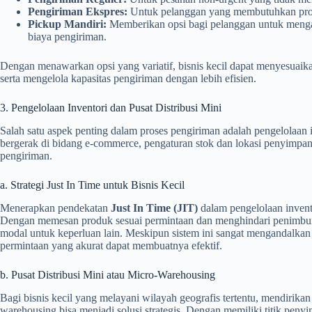
Pengiriman Ekspres:
Untuk pelanggan yang membutuhkan prod
Pickup Mandiri:
Memberikan opsi bagi pelanggan untuk mengamb
biaya pengiriman.
Dengan menawarkan opsi yang variatif, bisnis kecil dapat menyesuaika
serta mengelola kapasitas pengiriman dengan lebih efisien.
3. Pengelolaan Inventori dan Pusat Distribusi Mini
Salah satu aspek penting dalam proses pengiriman adalah pengelolaan in
bergerak di bidang e-commerce, pengaturan stok dan lokasi penyimpan
pengiriman.
a. Strategi Just In Time untuk Bisnis Kecil
Menerapkan pendekatan
Just In Time (JIT)
dalam pengelolaan inven
Dengan memesan produk sesuai permintaan dan menghindari penimbunan
modal untuk keperluan lain. Meskipun sistem ini sangat mengandalkan 
permintaan yang akurat dapat membuatnya efektif.
b. Pusat Distribusi Mini atau Micro-Warehousing
Bagi bisnis kecil yang melayani wilayah geografis tertentu, mendirika
warehousing bisa menjadi solusi strategis. Dengan memiliki titik penyi