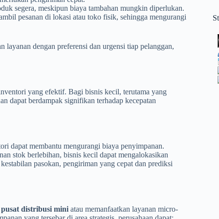
uk segera, meskipun biaya tambahan mungkin diperlukan.
il pesanan di lokasi atau toko fisik, sehingga mengurangi
S
n layanan dengan preferensi dan urgensi tiap pelanggan,
ventori yang efektif. Bagi bisnis kecil, terutama yang
an dapat berdampak signifikan terhadap kecepatan
tori dapat membantu mengurangi biaya penyimpanan.
 stok berlebihan, bisnis kecil dapat mengalokasikan
kestabilan pasokan, pengiriman yang cepat dan prediksi
n
pusat distribusi mini
atau memanfaatkan layanan micro-
mpanan yang tersebar di area strategis, perusahaan dapat: