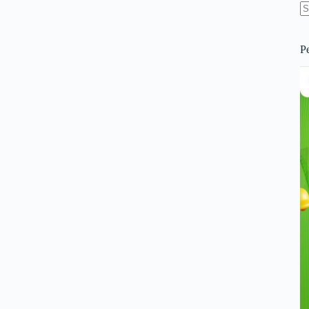
N
re
P