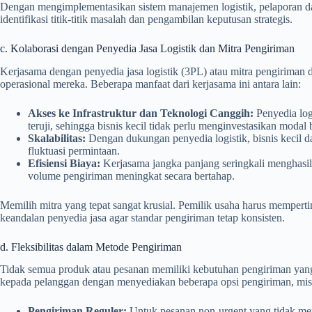
Dengan mengimplementasikan sistem manajemen logistik, pelaporan da
identifikasi titik-titik masalah dan pengambilan keputusan strategis.
c. Kolaborasi dengan Penyedia Jasa Logistik dan Mitra Pengiriman
Kerjasama dengan penyedia jasa logistik (3PL) atau mitra pengiriman 
operasional mereka. Beberapa manfaat dari kerjasama ini antara lain:
Akses ke Infrastruktur dan Teknologi Canggih:
Penyedia log
teruji, sehingga bisnis kecil tidak perlu menginvestasikan modal 
Skalabilitas:
Dengan dukungan penyedia logistik, bisnis kecil 
fluktuasi permintaan.
Efisiensi Biaya:
Kerjasama jangka panjang seringkali menghasilk
volume pengiriman meningkat secara bertahap.
Memilih mitra yang tepat sangat krusial. Pemilik usaha harus memperti
keandalan penyedia jasa agar standar pengiriman tetap konsisten.
d. Fleksibilitas dalam Metode Pengiriman
Tidak semua produk atau pesanan memiliki kebutuhan pengiriman yang
kepada pelanggan dengan menyediakan beberapa opsi pengiriman, mis
Pengiriman Reguler:
Untuk pesanan non-urgent yang tidak me