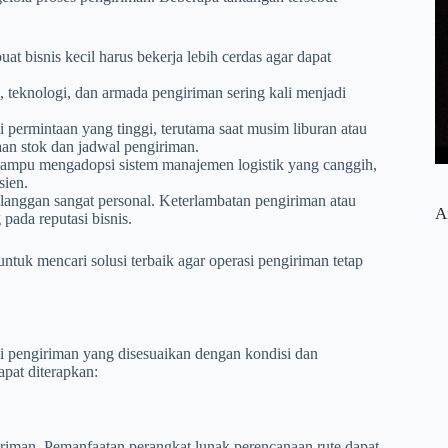
 bisnis kecil harus bekerja lebih cerdas agar dapat
ik, teknologi, dan armada pengiriman sering kali menjadi
 permintaan yang tinggi, terutama saat musim liburan atau
aan stok dan jadwal pengiriman.
mampu mengadopsi sistem manajemen logistik yang canggih,
sien.
langgan sangat personal. Keterlambatan pengiriman atau
A
pada reputasi bisnis.
ntuk mencari solusi terbaik agar operasi pengiriman tetap
egi pengiriman yang disesuaikan dengan kondisi dan
apat diterapkan:
riman. Pemanfaatan perangkat lunak perencanaan rute dapat