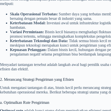
meliputi:
Skala Operasional Terbatas:
Sumber daya yang terbatas membuat
bersaing dengan pemain besar di industri yang sama.
Keterbatasan Modal:
Investasi awal untuk infrastruktur logist
hambatan.
Variasi Permintaan:
Bisnis kecil biasanya menghadapi fluktuasi
promosi tertentu, sehingga meningkatkan kompleksitas pengelol
Keterbatasan Teknologi dan Data:
Tidak semua bisnis kecil 
meskipun teknologi merupakan kunci untuk pengiriman yang efi
Kepuasan Pelanggan:
Dalam bisnis kecil, hubungan dengan pe
pengalaman negatif selama pengiriman bisa berdampak langsung 
Menyadari tantangan tersebut adalah langkah awal bagi pemilik usaha u
efisien dan efektif.
2. Merancang Strategi Pengiriman yang Efisien
Untuk mengatasi tantangan di atas, bisnis kecil perlu merancang strat
kebutuhan operasional mereka. Berikut beberapa strategi utama yang d
a. Optimalkan Rute Pengiriman
Optimasi rute
adalah kunci utama dalam meningkatkan efisiensi pengi