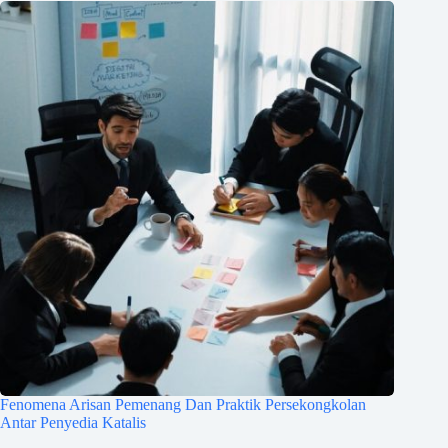
Fenomena Arisan Pemenang Dan Praktik Persekongkolan
Antar Penyedia Katalis