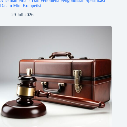
Ancaman Pidana Dan Fenomena Pengondisian Spesifikasi
Dalam Mini Kompetisi
29 Juli 2026