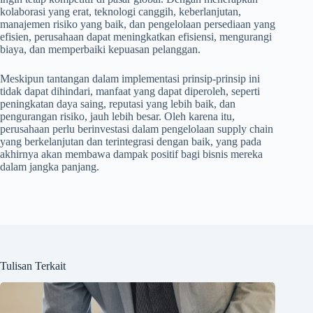
kolaborasi yang erat, teknologi canggih, keberlanjutan,
manajemen risiko yang baik, dan pengelolaan persediaan yang
efisien, perusahaan dapat meningkatkan efisiensi, mengurangi
biaya, dan memperbaiki kepuasan pelanggan.
Meskipun tantangan dalam implementasi prinsip-prinsip ini
tidak dapat dihindari, manfaat yang dapat diperoleh, seperti
peningkatan daya saing, reputasi yang lebih baik, dan
pengurangan risiko, jauh lebih besar. Oleh karena itu,
perusahaan perlu berinvestasi dalam pengelolaan supply chain
yang berkelanjutan dan terintegrasi dengan baik, yang pada
akhirnya akan membawa dampak positif bagi bisnis mereka
dalam jangka panjang.
Tulisan Terkait