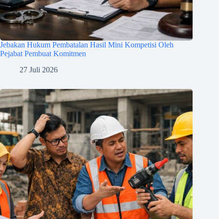
Jebakan Hukum Pembatalan Hasil Mini Kompetisi Oleh
Pejabat Pembuat Komitmen
27 Juli 2026