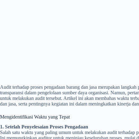
Audit terhadap proses pengadaan barang dan jasa merupakan langkah p
transparansi dalam pengelolaan sumber daya organisasi. Namun, perta
untuk melakukan audit tersebut. Artikel ini akan membahas waktu ter
dan jasa, serta pentingnya kegiatan ini dalam meningkatkan kinerja dan 
Mengidentifikasi Waktu yang Tepat
1. Setelah Penyelesaian Proses Pengadaan
Salah satu waktu yang paling umum untuk melakukan audit terhadap pro
Ini memungkinkan auditor untuk meninjau keseluruhan proses, mulai d