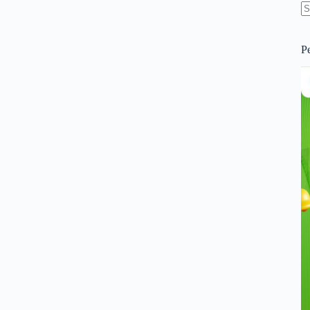
N
re
P