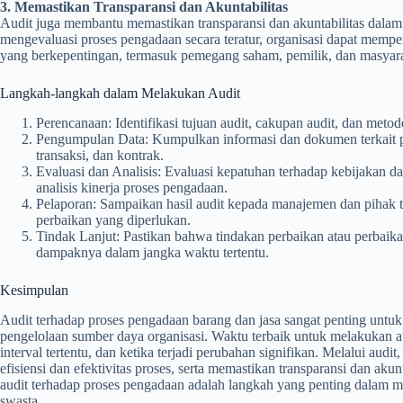
3. Memastikan Transparansi dan Akuntabilitas
Audit juga membantu memastikan transparansi dan akuntabilitas dala
mengevaluasi proses pengadaan secara teratur, organisasi dapat mem
yang berkepentingan, termasuk pemegang saham, pemilik, dan masya
Langkah-langkah dalam Melakukan Audit
Perencanaan: Identifikasi tujuan audit, cakupan audit, dan met
Pengumpulan Data: Kumpulkan informasi dan dokumen terkait pr
transaksi, dan kontrak.
Evaluasi dan Analisis: Evaluasi kepatuhan terhadap kebijakan da
analisis kinerja proses pengadaan.
Pelaporan: Sampaikan hasil audit kepada manajemen dan pihak te
perbaikan yang diperlukan.
Tindak Lanjut: Pastikan bahwa tindakan perbaikan atau perbaik
dampaknya dalam jangka waktu tertentu.
Kesimpulan
Audit terhadap proses pengadaan barang dan jasa sangat penting untuk
pengelolaan sumber daya organisasi. Waktu terbaik untuk melakukan au
interval tertentu, dan ketika terjadi perubahan signifikan. Melalui aud
efisiensi dan efektivitas proses, serta memastikan transparansi dan ak
audit terhadap proses pengadaan adalah langkah yang penting dalam men
swasta.