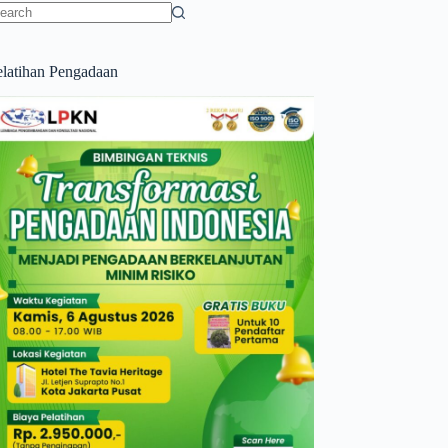
o
sults
elatihan Pengadaan