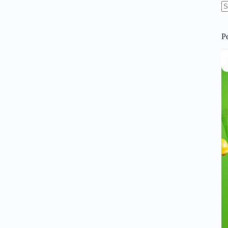
N
re
P