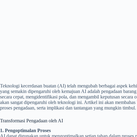
Teknologi kecerdasan buatan (AI) telah mengubah berbagai aspek kehidu
yang semakin dipengaruhi oleh kemajuan AI adalah pengadaan barang
secara cepat, mengidentifikasi pola, dan mengambil keputusan secara 
akan sangat dipengaruhi oleh teknologi ini. Artikel ini akan membah
proses pengadaan, serta implikasi dan tantangan yang mungkin timbul.
Transformasi Pengadaan oleh AI
1. Pengoptimalan Proses
AI dapat digunakan untuk mengoptimalkan setiap tahap dalam proses pe