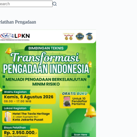
o
sults
elatihan Pengadaan