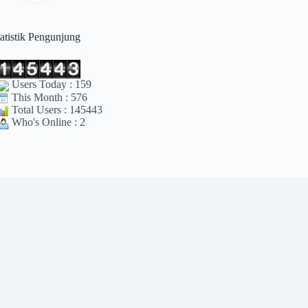
tatistik Pengunjung
Users Today : 159
This Month : 576
Total Users : 145443
Who's Online : 2