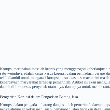
Korupsi merupakan masalah kronis yang menggerogoti keberlanjutan p
satu wujudnya adalah kasus-kasus korupsi dalam pengadaan barang da
telah diambil untuk mengatasi korupsi, kasus-kasus semacam ini masih
kepercayaan masyarakat terhadap pemerintah. Artikel ini akan mengul
daerah di Indonesia, penyebab utamanya, dan upaya untuk memberant
Pengertian Korupsi dalam Pengadaan Barang Jasa
Korupsi dalam pengadaan barang dan jasa oleh pemerintah daerah dapat
penyalahgunaan kekuasaan, suap, penyuapan, atau tindakan ilegal lain