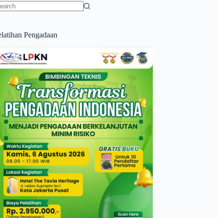
o
sults
elatihan Pengadaan