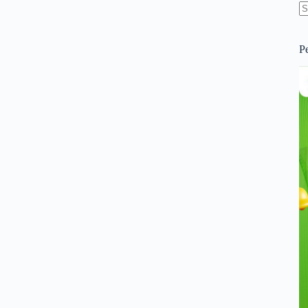
N
re
P